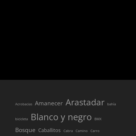
nuestro sitio,
aumentas la
posibilidad de
ver contenido y
ofertas
personalizados.
Arastadar
Amanecer
Acrobacias
bahía
Blanco y negro
bicicleta
BMX
Bosque
Caballitos
Cabra
Camino
Carro