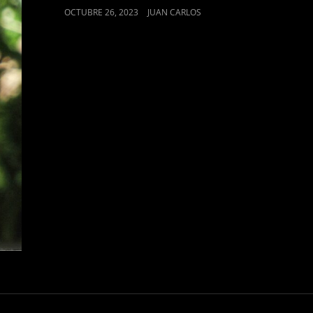
PUBLICADO
OCTUBRE 26, 2023
JUAN CARLOS
EL
Necesarias
Estas
cookies no
son
opcionales.
Son