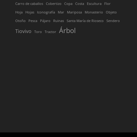
Carro de caballos
Cobertizo
Copa
Costa
Escultura
Flor
Hoja
Hojas
Iconografía
Mar
Mariposa
Monasterio
Objeto
Otoño
Pesca
Pájaro
Ruinas
Santa María de Rioseco
Sendero
Árbol
Tiovivo
Toro
Tractor